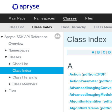
Main Page
Namespaces
Classes
Files
Class List
Class Index
Class Hierarchy
Class Mem
Apryse SDK API Reference
Class Index
Overview
Namespaces
A
|
B
|
C
|
D
Classes
Class List
A
Class Index
Action
(
pdftron::PDF
)
Class Hierarchy
ActionParameter
(
pdftro
Class Members
AdvancedImagingConver
Files
AdvancedImagingModul
AlgorithmIdentifier
(
pdft
AlgorithmParams
(
pdftro