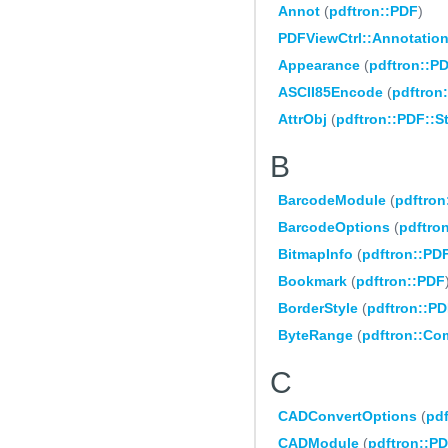
Annot
(
pdftron::PDF
)
PDFViewCtrl::Annotatio
Appearance
(
pdftron::P
ASCII85Encode
(
pdftron:
AttrObj
(
pdftron::PDF::St
B
BarcodeModule
(
pdftron
BarcodeOptions
(
pdftro
BitmapInfo
(
pdftron::PD
Bookmark
(
pdftron::PDF
BorderStyle
(
pdftron::P
ByteRange
(
pdftron::C
C
CADConvertOptions
(
pd
CADModule
(
pdftron::P