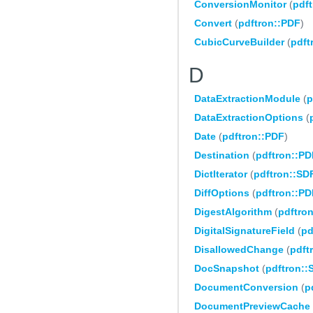
ConversionMonitor
(
pdf
Convert
(
pdftron::PDF
)
CubicCurveBuilder
(
pdft
D
DataExtractionModule
(
p
DataExtractionOptions
(
Date
(
pdftron::PDF
)
Destination
(
pdftron::PD
DictIterator
(
pdftron::SD
DiffOptions
(
pdftron::PD
DigestAlgorithm
(
pdftron
DigitalSignatureField
(
pd
DisallowedChange
(
pdft
DocSnapshot
(
pdftron::
DocumentConversion
(
p
DocumentPreviewCache