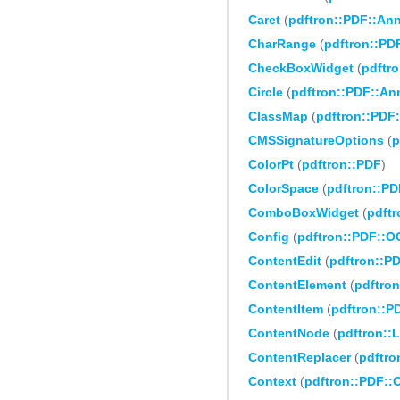
Caret
(
pdftron::PDF::An
CharRange
(
pdftron::PD
CheckBoxWidget
(
pdftr
Circle
(
pdftron::PDF::An
ClassMap
(
pdftron::PDF:
CMSSignatureOptions
(
p
ColorPt
(
pdftron::PDF
)
ColorSpace
(
pdftron::PD
ComboBoxWidget
(
pdft
Config
(
pdftron::PDF::
ContentEdit
(
pdftron::P
ContentElement
(
pdftron
ContentItem
(
pdftron::PD
ContentNode
(
pdftron::
ContentReplacer
(
pdftro
Context
(
pdftron::PDF: