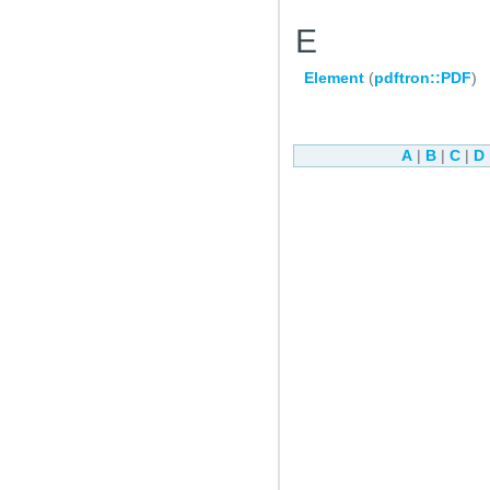
E
Element
(
pdftron::PDF
)
A
|
B
|
C
|
D