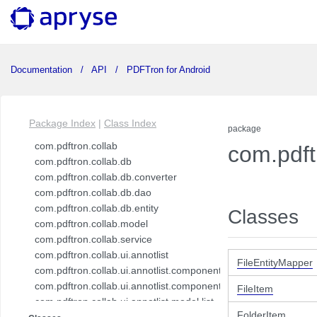
Documentation
API
PDFTron for Android
Package Index
|
Class Index
package
com.pdftron.collab
com.pdf
com.pdftron.collab.db
com.pdftron.collab.db.converter
com.pdftron.collab.db.dao
com.pdftron.collab.db.entity
Classes
com.pdftron.collab.model
com.pdftron.collab.service
com.pdftron.collab.ui.annotlist
FileEntityMapper
com.pdftron.collab.ui.annotlist.component
com.pdftron.collab.ui.annotlist.component.view
FileItem
com.pdftron.collab.ui.annotlist.model.list
FolderItem
com.pdftron.collab.ui.annotlist.model.list.item