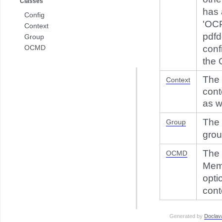
Classes
has 
com.pdftron.collab.ui.base.component
Config
com.pdftron.collab.ui.reply.bottomsheet
'OCP
Context
com.pdftron.collab.ui.reply.bottomsheet.view
pdfd
Group
com.pdftron.collab.ui.reply.component
OCMD
conf
com.pdftron.collab.ui.reply.component.header
the 
com.pdftron.collab.ui.reply.component.input
com.pdftron.collab.ui.reply.component.messages
The 
Context
com.pdftron.collab.ui.reply.model
cont
com.pdftron.collab.ui.view
as w
com.pdftron.collab.ui.viewer
com.pdftron.collab.utils
The 
Group
com.pdftron.collab.utils.date
gro
com.pdftron.collab.viewmodel
The 
com.pdftron.common
OCMD
com.pdftron.crypto
Memb
com.pdftron.demo.app
opti
com.pdftron.demo.app.setting
cont
com.pdftron.demo.asynctask
com.pdftron.demo.browser.db.converter
Generated by
Doclav
com.pdftron.demo.browser.db.file