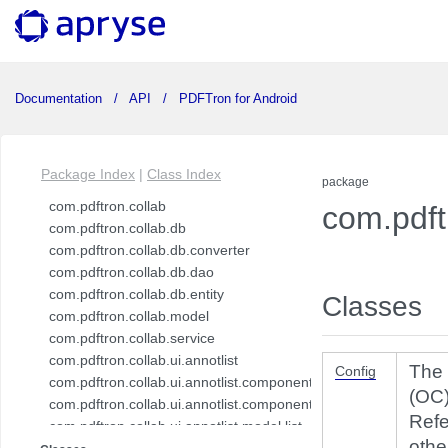
Documentation
API
PDFTron for Android
Package Index
|
Class Index
package
com.pdftron.collab
com.pdft
com.pdftron.collab.db
com.pdftron.collab.db.converter
com.pdftron.collab.db.dao
com.pdftron.collab.db.entity
Classes
com.pdftron.collab.model
com.pdftron.collab.service
com.pdftron.collab.ui.annotlist
The 
Config
com.pdftron.collab.ui.annotlist.component
(OC)
com.pdftron.collab.ui.annotlist.component.view
Refe
com.pdftron.collab.ui.annotlist.model.list
othe
com.pdftron.collab.ui.annotlist.model.list.item