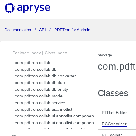
Documentation
API
PDFTron for Android
Package Index
|
Class Index
package
com.pdftron.collab
com.pdft
com.pdftron.collab.db
com.pdftron.collab.db.converter
com.pdftron.collab.db.dao
com.pdftron.collab.db.entity
Classes
com.pdftron.collab.model
com.pdftron.collab.service
com.pdftron.collab.ui.annotlist
PTRichEditor
com.pdftron.collab.ui.annotlist.component
com.pdftron.collab.ui.annotlist.component.view
RCContainer
com.pdftron.collab.ui.annotlist.model.list
RCToolbar
com.pdftron.collab.ui.annotlist.model.list.item