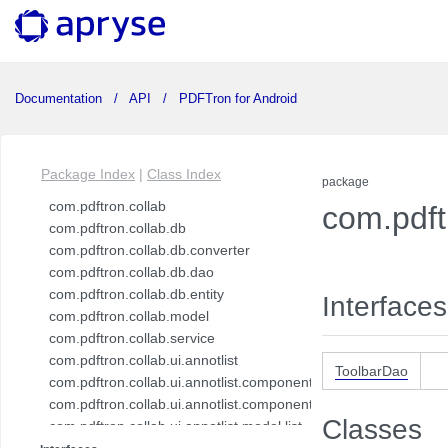
Documentation
API
PDFTron for Android
Package Index
|
Class Index
package
com.pdftron.collab
com.pdft
com.pdftron.collab.db
com.pdftron.collab.db.converter
com.pdftron.collab.db.dao
com.pdftron.collab.db.entity
Interfaces
com.pdftron.collab.model
com.pdftron.collab.service
com.pdftron.collab.ui.annotlist
ToolbarDao
com.pdftron.collab.ui.annotlist.component
com.pdftron.collab.ui.annotlist.component.view
Classes
com.pdftron.collab.ui.annotlist.model.list
com.pdftron.collab.ui.annotlist.model.list.item